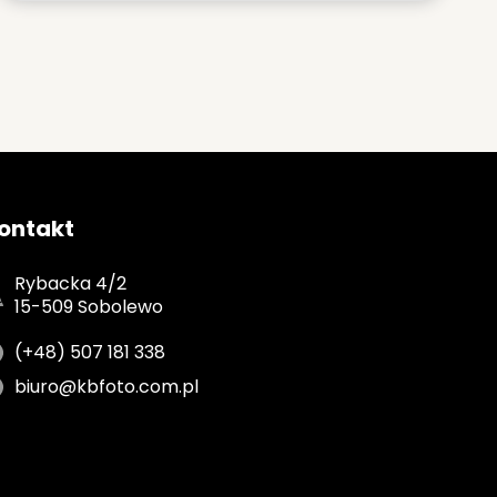
ontakt
Rybacka 4/2
15-509 Sobolewo
(+48) 507 181 338
biuro@kbfoto.com.pl