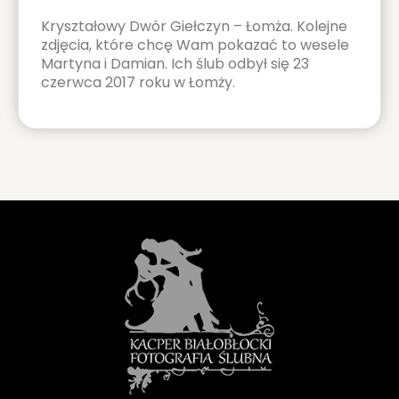
Kryształowy Dwór Giełczyn – Łomża. Kolejne
zdjęcia, które chcę Wam pokazać to wesele
Martyna i Damian. Ich ślub odbył się 23
czerwca 2017 roku w Łomży.