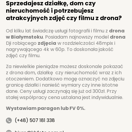
Sprzedajesz działkę, dom czy
nieruchomość i potrzebujesz
atrakcyjnych zdjęć czy filmu z drona?
Od kilku lat świadczę usługi fotografii i filmu z
drona
w Białymstoku
. Posiadam najnowszy model
drona
Dji robiącego
zdjęcia
w rozdzielczości 48mpix i
nagrywającego 4k w 60p. To doskonała jakość
zdjęć czy filmu.
Za niewielkie pieniądze możesz doskonale pokazać
z drona dom, działkę czy nieruchomość wraz z ich
otoczeniem. Dodatkowo mogę oznaczyć na zdjęciu
granicę działki i nanieść wymiary czy inne istotne
dane. Ceny usługi zaczynają się już od 300zł. Przy
stałej współpracy cena ustalana jest indywidualnie.
Wystawiam paragon lub FV 0%.
(+48) 507 181 338